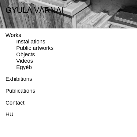
GYULA VÁRNAI
GYULA VÁRNAI
Biography
Works
Installations
Public artworks
Objects
Videos
Egyéb
Exhibitions
Publications
Contact
HU