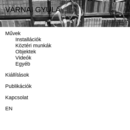
VÁRNAI GYULA
VÁRNAI GYULA
Biográfia
Művek
Installációk
Köztéri munkák
Objektek
Videók
Egyéb
Kiállítások
Publikációk
Kapcsolat
EN